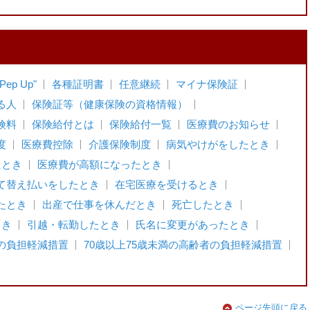
p Up"
各種証明書
任意継続
マイナ保険証
る人
保険証等（健康保険の資格情報）
険料
保険給付とは
保険給付一覧
医療費のお知らせ
度
医療費控除
介護保険制度
病気やけがをしたとき
たとき
医療費が高額になったとき
て替え払いをしたとき
在宅医療を受けるとき
たとき
出産で仕事を休んだとき
死亡したとき
とき
引越・転勤したとき
氏名に変更があったとき
の負担軽減措置
70歳以上75歳未満の高齢者の負担軽減措置
ページ先頭に戻る