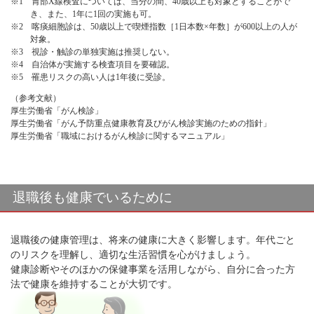
※1 胃部X線検査については、当分の間、40歳以上も対象とすることがで
き、また、1年に1回の実施も可。
※2 喀痰細胞診は、50歳以上で喫煙指数［1日本数×年数］が600以上の人が
対象。
※3 視診・触診の単独実施は推奨しない。
※4 自治体が実施する検査項目を要確認。
※5 罹患リスクの高い人は1年後に受診。
（参考文献）
厚生労働省「がん検診」
厚生労働省「がん予防重点健康教育及びがん検診実施のための指針」
厚生労働省「職域におけるがん検診に関するマニュアル」
退職後も健康でいるために
退職後の健康管理は、将来の健康に大きく影響します。年代ごと
のリスクを理解し、適切な生活習慣を心がけましょう。
健康診断やそのほかの保健事業を活用しながら、自分に合った方
法で健康を維持することが大切です。