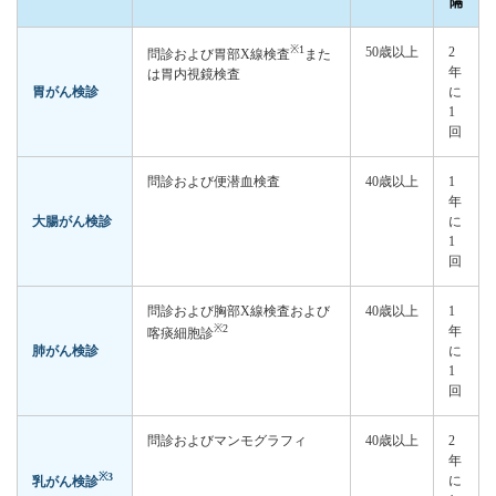
隔
※1
50歳以上
2
問診および胃部X線検査
また
年
は胃内視鏡検査
胃がん検診
に
1
回
問診および便潜血検査
40歳以上
1
年
大腸がん検診
に
1
回
問診および胸部X線検査および
40歳以上
1
※2
年
喀痰細胞診
肺がん検診
に
1
回
問診およびマンモグラフィ
40歳以上
2
年
※3
に
乳がん検診