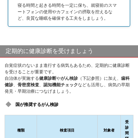
寝る時間と起きる時間を一定に保ち、就寝前のスマ
ートフォンの使用やカフェインの摂取を控えるな
ど、良質な睡眠を確保する工夫をしましょう。
定期的に健康診断を受けましょう
自覚症状のないまま進行する病気もあるため、定期的に健康診断
を受けることが重要です。
自治体が実施する
健康診断
や
がん検診
（下記参照）に加え、
歯科
健診
、
骨密度検査
、
認知機能チェック
なども活用し、病気の早期
発見・早期治療につなげましょう。
国が推奨するがん検診
受
診
種類
検査項目
対象者
間