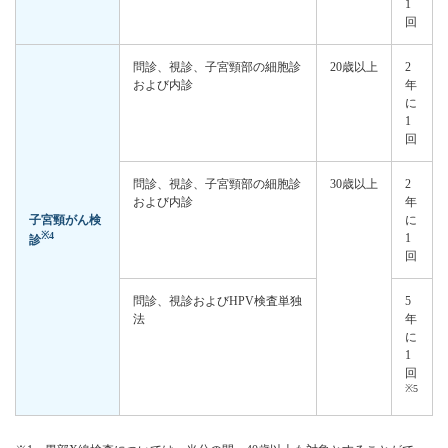
1
回
問診、視診、子宮頸部の細胞診
20歳以上
2
および内診
年
に
1
回
問診、視診、子宮頸部の細胞診
30歳以上
2
および内診
年
子宮頸がん検
に
※4
1
診
回
問診、視診およびHPV検査単独
5
法
年
に
1
回
※5