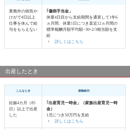
業務外の病気や
｢傷病手当金」
けがで4日以上
休業4日目から支給期間を通算して1年6
仕事を休んで給
ヵ月間、休業1日につき直近12ヵ月間の
与をもらえない
標準報酬月額平均額÷30×2/3相当額を支
給
詳しくはこちら
出産したとき
こんなとき
保険給付
妊娠4カ月（85
｢出産育児一時金」（家族出産育児一時
日）以上で出産
金）
した
1児につき50万円を支給
詳しくはこちら