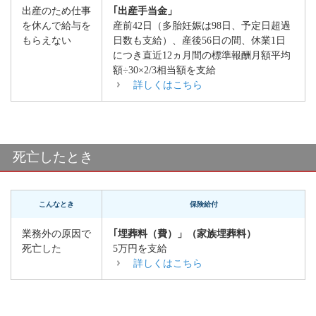
出産のため仕事
｢出産手当金」
を休んで給与を
産前42日（多胎妊娠は98日、予定日超過
もらえない
日数も支給）、産後56日の間、休業1日
につき
直近12ヵ月間の標準報酬月額平均
額÷30
×2/3相当額を支給
詳しくはこちら
死亡したとき
こんなとき
保険給付
業務外の原因で
｢埋葬料（費）」（家族埋葬料）
死亡した
5万円を支給
詳しくはこちら