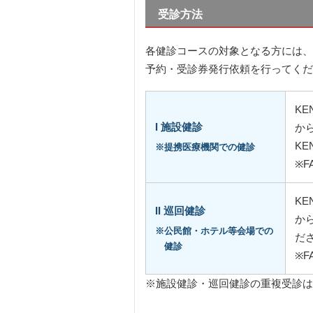
受診方法
各健診コースの対象となる方には、
予約・受診券発行依頼を行ってくだ
K
I 施設健診
か
K
※提携医療機関での健診
※
K
II 巡回健診
か
※公民館・ホテル等会場での
だ
健診
※
※施設健診・巡回健診の重複受診は